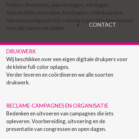
Folders, brochures, jaarverslagen, verslagen,
tijdschriften, huisstijlen, briefpapier, visitekaartjes.
Van eenvoudige pen tot volledig ingerichte beursstand
CONTACT
met alle toeters en bellen.
DRUKWERK
Wij beschikken over een eigen digitale drukpers voor
de kleine full-color oplages.
Verder leveren en coördineren we alle soorten
drukwerk.
RECLAME-CAMPAGNES EN ORGANISATIE
Bedenken en uitvoeren van campagnes die iets
opleveren. Voorbereiding, uitvoering en de
presentatie van congressen en open dagen.