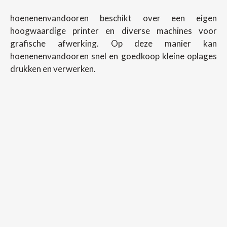
hoenenenvandooren beschikt over een eigen
hoogwaardige printer en diverse machines voor
grafische afwerking. Op deze manier kan
hoenenenvandooren snel en goedkoop kleine oplages
drukken en verwerken.
Copyright ©
2026
Hoenenenvandooren
Back To Desktop Version